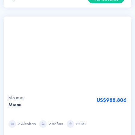
Miramar
US$988,806
Miami
2 Alcobas
2 Baños
85 M2