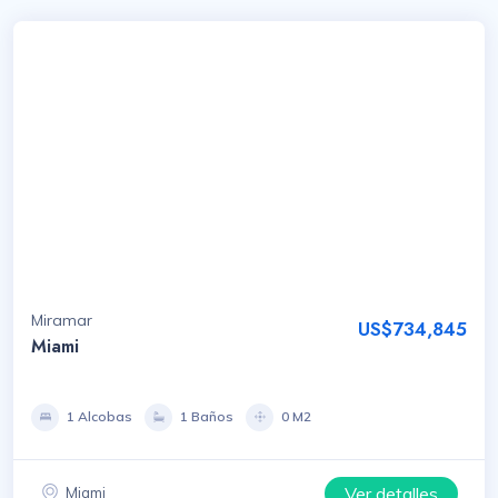
Miramar
US$734,845
Miami
1 Alcobas
1 Baños
0 M2
Ver detalles
Miami