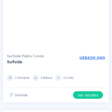
Surfside Palms Condo
US$620,000
Surfside
2 Alcobas
2 Baños
111 M2
Ver detalles
Surfside