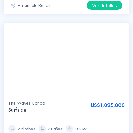
Ver detalles
Hallandale Beach
The Waves Condo
US$1,025,000
Surfside
2 Alcobas
2 Baños
109 M2