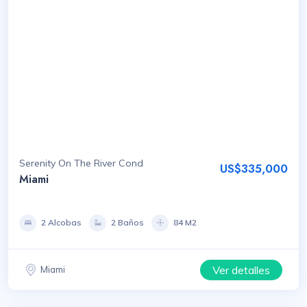
Serenity On The River Cond
US$335,000
Miami
2 Alcobas
2 Baños
84 M2
Ver detalles
Miami