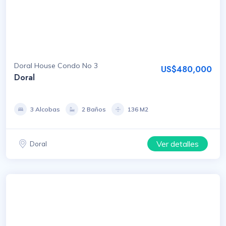
Doral House Condo No 3
US$480,000
Doral
3 Alcobas
2 Baños
136 M2
Ver detalles
Doral