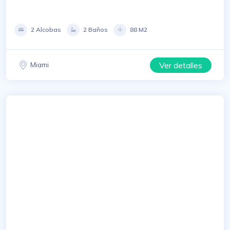
2 Alcobas
2 Baños
88 M2
Ver detalles
Miami